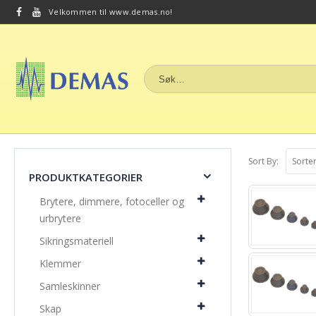
Velkommen til www.demas.no!
Sort By:
PRODUKTKATEGORIER
Brytere, dimmere, fotoceller og
urbrytere
Sikringsmateriell
Klemmer
Samleskinner
Skap