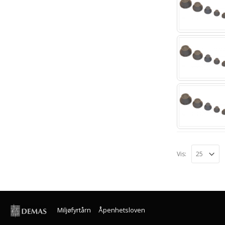
Vis:
Miljøfyrtårn
Åpenhetsloven