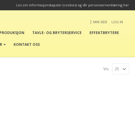
Les om informasjonskapsler (cookies) og vår personvernerklæring her
|
MIN SIDE
LOG IN
EPRODUKSJON
TAVLE- OG BRYTERSERVICE
EFFEKTBRYTERE
ER
KONTAKT OSS
Vis: