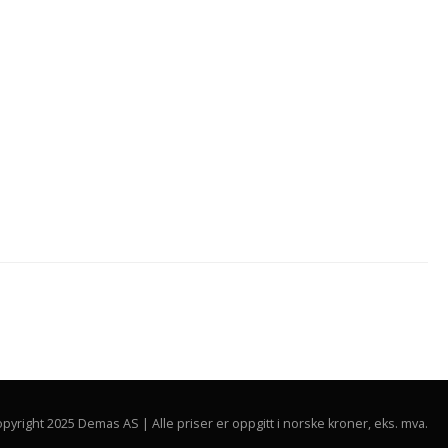
pyright 2025 Demas AS | Alle priser er oppgitt i norske kroner, eks. mva.