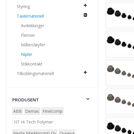
Styring
Tavlemateriell
Avdekkinger
Flenser
Målersløyfer
Nipler
Stikkontakt
Tilkoblingsmateriell
PRODUSENT
ABB
Demas
Finelcomp
HT Hi Tech Polymer
Neste Markkinointi Oy
Ouneva