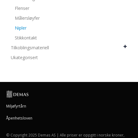
Flenser
Målersløyfer
Nipler
Stikkontakt
Tilkoblingsmateriell
Ukategorisert
Miljøfyrtårn
Åpenhetsloven
© Copyright 2025 Demas AS | Alle priser er oppgitt i norske kroner,