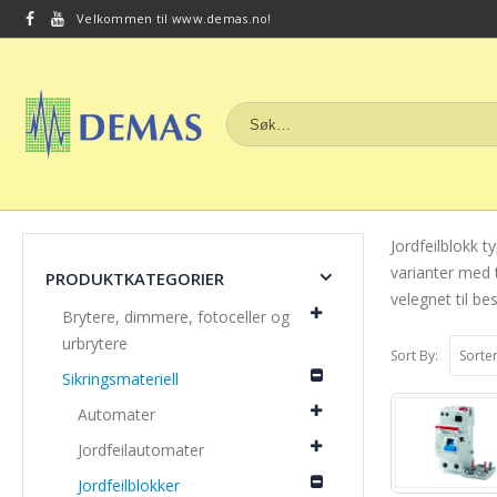
Velkommen til www.demas.no!
Jordfeilblokk t
varianter med t
PRODUKTKATEGORIER
velegnet til be
Brytere, dimmere, fotoceller og
urbrytere
Sort By:
Sikringsmateriell
Automater
Jordfeilautomater
Jordfeilblokker