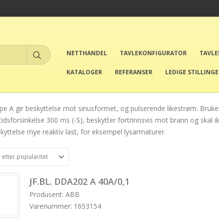
NETTHANDEL
TAVLEKONFIGURATOR
TAVL
KATALOGER
REFERANSER
LEDIGE STILLING
ype A gir beskyttelse mot sinusformet, og pulserende likestrøm. Brukes 
idsforsinkelse 300 ms (-S), beskytter fortrinnsvis mot brann og skal ik
skyttelse mye reaktiv last, for eksempel lysarmaturer.
JF.BL. DDA202 A 40A/0,1
Produsent: ABB
Varenummer: 1653154