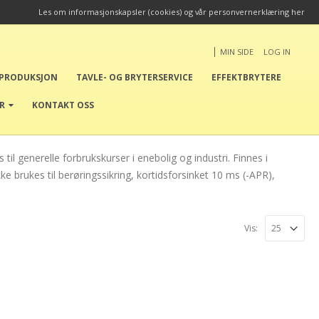
Les om informasjonskapsler (cookies) og vår personvernerklæring her
|
MIN SIDE
LOG IN
EPRODUKSJON
TAVLE- OG BRYTERSERVICE
EFFEKTBRYTERE
ER
KONTAKT OSS
til generelle forbrukskurser i enebolig og industri. Finnes i
ke brukes til berøringssikring, kortidsforsinket 10 ms (-APR),
Vis: