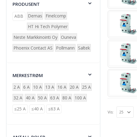
PRODUSENT
Demas
Finelcomp
ABB
HT Hi Tech Polymer
Neste Markkinointi Oy
Ouneva
Phoenix Contact AS
Pollmann
Saltek
MERKESTRØM
2 A
6 A
10 A
13 A
16 A
20 A
25 A
32 A
40 A
50 A
63 A
80 A
100 A
≤25 A
≤40 A
≤63 A
Vis: