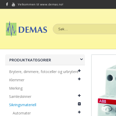
Velkommen til www.demas.no!
PRODUKTKATEGORIER
Brytere, dimmere, fotoceller og urbrytere
Klemmer
Merking
Samleskinner
Sikringsmateriell
Automater