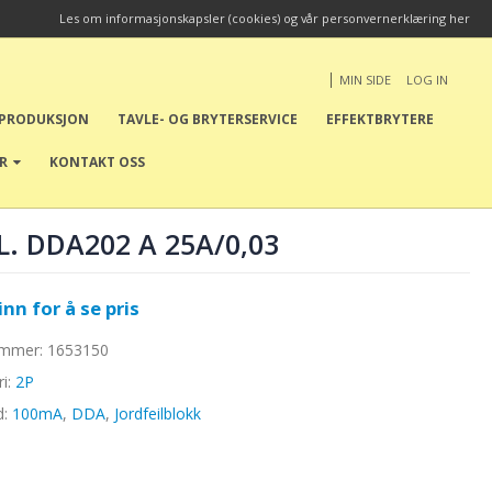
Les om informasjonskapsler (cookies) og vår personvernerklæring her
|
MIN SIDE
LOG IN
EPRODUKSJON
TAVLE- OG BRYTERSERVICE
EFFEKTBRYTERE
ER
KONTAKT OSS
BL. DDA202 A 25A/0,03
nn for å se pris
ummer:
1653150
ri:
2P
d:
100mA
,
DDA
,
Jordfeilblokk