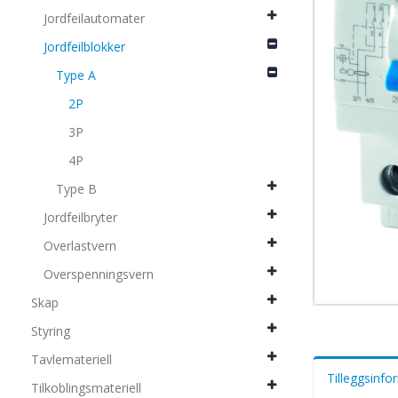
Jordfeilautomater
Jordfeilblokker
Type A
2P
3P
4P
Type B
Jordfeilbryter
Overlastvern
Overspenningsvern
Skap
Styring
Tavlemateriell
Tilleggsinf
Tilkoblingsmateriell