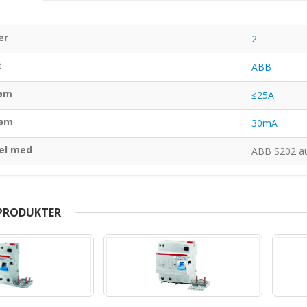
er
2
t
ABB
øm
≤25A
røm
30mA
el med
ABB S202 a
 PRODUKTER