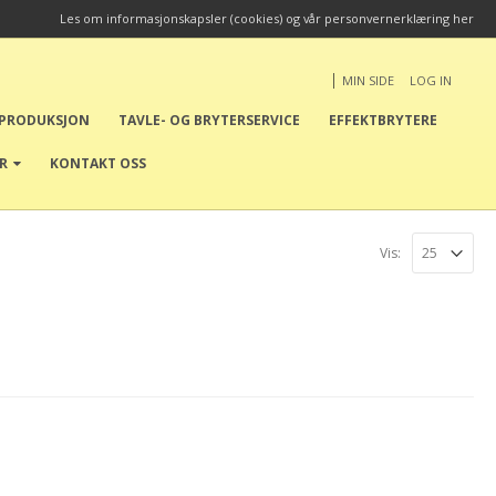
Les om informasjonskapsler (cookies) og vår personvernerklæring her
|
MIN SIDE
LOG IN
EPRODUKSJON
TAVLE- OG BRYTERSERVICE
EFFEKTBRYTERE
ER
KONTAKT OSS
Vis: