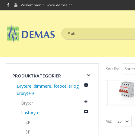
Velkommen til www.demas.no!
Sort By:
PRODUKTKATEGORIER
Brytere, dimmere, fotoceller og
urbrytere
Bryter
Lastbryter
Vis:
2P
3P