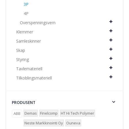
3P
4P
Overspenningsvern
Klemmer
Samleskinner
Skap
Styring
Tavlemateriell
Tilkoblingsmateriell
PRODUSENT
Demas
Finelcomp
HT Hi Tech Polymer
ABB
Neste Markkinointi Oy
Ouneva