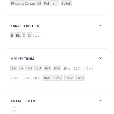
Phoenix Contact AS
Pollmann
Saltek
KARAKTERISTIKK
B
Bk
C
Ck
OV
MERKESTRØM
2 A
6 A
10 A
13 A
16 A
20 A
25 A
32 A
40 A
100 A
≤25 A
≤40 A
≤63 A
50 A
63 A
80 A
ANTALL POLER
3P