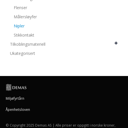
Flenser
Målersløyfer
Nipler
Stikkontakt
Tilkoblingsmateriell
Ukategorisert
Miljøfyrtårn
Åpenhetsloven
© Copyright 2025 Demas AS | Alle priser er oppgitt i norske kroner,