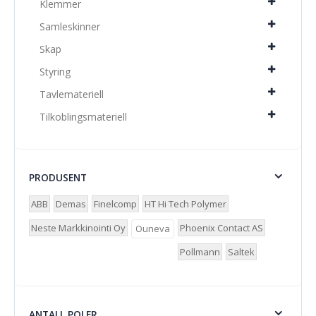
Klemmer
Samleskinner
Skap
Styring
Tavlemateriell
Tilkoblingsmateriell
PRODUSENT
ABB
Demas
Finelcomp
HT Hi Tech Polymer
Neste Markkinointi Oy
Phoenix Contact AS
Ouneva
Pollmann
Saltek
ANTALL POLER