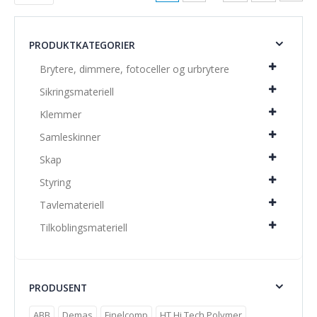
PRODUKTKATEGORIER
Brytere, dimmere, fotoceller og urbrytere
Sikringsmateriell
Klemmer
Samleskinner
Skap
Styring
Tavlemateriell
Tilkoblingsmateriell
PRODUSENT
ABB
Demas
Finelcomp
HT Hi Tech Polymer