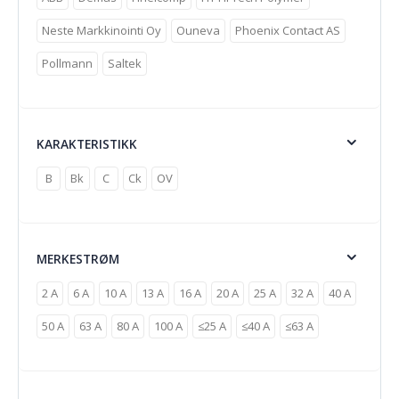
Neste Markkinointi Oy
Ouneva
Phoenix Contact AS
Pollmann
Saltek
KARAKTERISTIKK
B
Bk
C
Ck
OV
MERKESTRØM
2 A
6 A
10 A
13 A
16 A
20 A
25 A
32 A
40 A
50 A
63 A
80 A
100 A
≤25 A
≤40 A
≤63 A