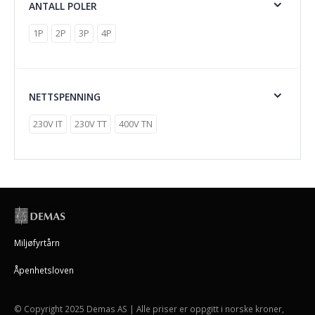
ANTALL POLER
1P
2P
3P
4P
NETTSPENNING
230V IT
230V TT
400V TN
Miljøfyrtårn
Åpenhetsloven
© Copyright 2025 Demas AS | Alle priser er oppgitt i norske kroner,