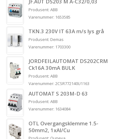
JF.AUT DS203 M A-C32/0,03
Produsent: ABB
Varenummer: 1653585
TKN.3 230V IT 63A m/s lys grå
Produsent: Demas
Varenummer: 1703300
JORDFEILAUTOMAT DS202CRM
Ck16A 30mA BULK
Produsent: ABB
Varenummer: 2CSR772140U1163
AUTOMAT S 203M-D 63
Produsent: ABB
Varenummer: 1634084
OTL Overgangsklemme 1.5-
50mm2, 1xAl/Cu
Produsent: Ouneva