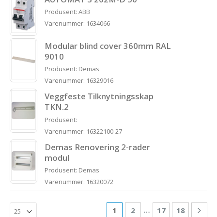
Produsent: ABB
Varenummer: 1634066
Modular blind cover 360mm RAL
9010
Produsent: Demas
Varenummer: 16329016
Veggfeste Tilknytningsskap
TKN.2
Produsent:
Varenummer: 16322100-27
Demas Renovering 2-rader
modul
Produsent: Demas
Varenummer: 16320072
…
1
2
17
18