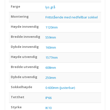
Farge
lys grå
Montering
Frittstående med nedfellbar sokkel
Høyde innvendig
1120mm
Bredde innvendig
559mm
Dybde innvendig
160mm
Høyde utvendig
1577mm
Bredde utvendig
608mm
Dybde utvendig
250mm
Sokkelhøyde
0-600mm (Justerbar)
Tetthet
IP66
Styrke
IK10