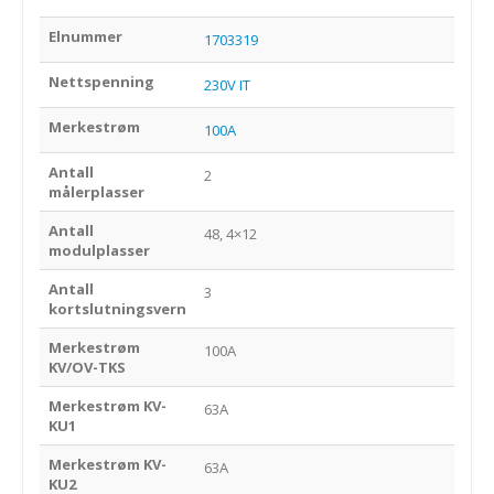
Elnummer
1703319
Nettspenning
230V IT
Merkestrøm
100A
Antall
2
målerplasser
Antall
48, 4×12
modulplasser
Antall
3
kortslutningsvern
Merkestrøm
100A
KV/OV-TKS
Merkestrøm KV-
63A
KU1
Merkestrøm KV-
63A
KU2