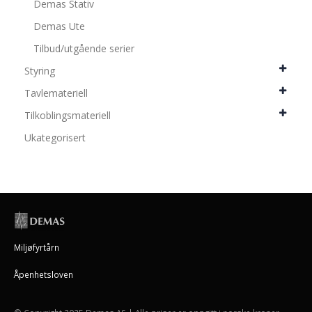
Demas Stativ
Demas Ute
Tilbud/utgående serier
Styring
Tavlemateriell
Tilkoblingsmateriell
Ukategorisert
Miljøfyrtårn
Åpenhetsloven