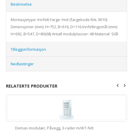
Beskrivelse
Montasjetype: Innfelt Farge: Hvit (fargekode RAL 9010)
Dimensjoner (mm): H=752, B=616, D=116 Innfellingsmål (mm):
H=692, B=547, D=80(68) Antall modulplasser: 48 Material: Stål
Tilleggsinformasjon
Nedlastinger
RELATERTE PRODUKTER
Demas modulær, Påvegg, 3-rader m/IKT-felt