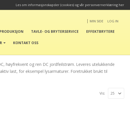
Les om informasjonskapsler (cookies) og vår personvernerklæring her
|
MIN SIDE
LOG IN
EPRODUKSJON
TAVLE- OG BRYTERSERVICE
EFFEKTBRYTERE
ER
KONTAKT OSS
e DC, høyfrekvent og ren DC jordfeilstrøm. Leveres utelukkende
ktiv last, for eksempel lysarmaturer. Foretrukket brukt til
Vis: