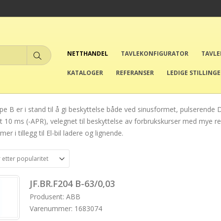
NETTHANDEL
TAVLEKONFIGURATOR
TAVL
KATALOGER
REFERANSER
LEDIGE STILLING
type B er i stand til å gi beskyttelse både ved sinusformet, pulserend
t 10 ms (-APR), velegnet til beskyttelse av forbrukskurser med mye rea
r i tillegg til El-bil ladere og lignende.
JF.BR.F204 B-63/0,03
Produsent: ABB
Varenummer: 1683074