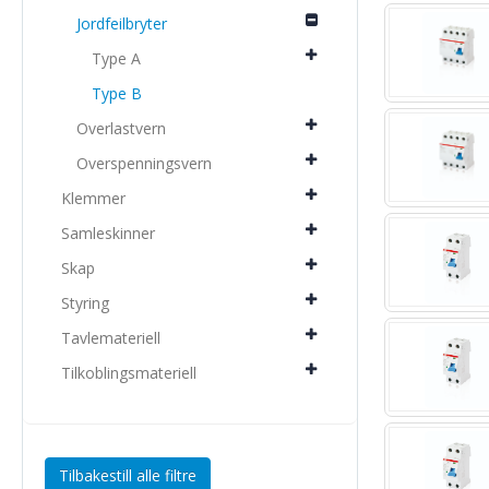
Jordfeilbryter
Type A
Type B
Overlastvern
Overspenningsvern
Klemmer
Samleskinner
Skap
Styring
Tavlemateriell
Tilkoblingsmateriell
Tilbakestill alle filtre