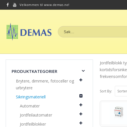
Velkommen til www.demas.no!
Jordfeilblokk 
kortidsforsinke
PRODUKTKATEGORIER
frekvensomforme
Brytere, dimmere, fotoceller og
urbrytere
Sort By:
Sikringsmateriell
Automater
Jordfeilautomater
Jordfeilblokker