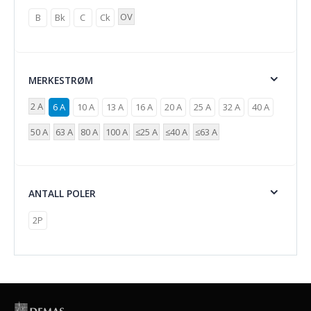
OV
B
Bk
C
Ck
MERKESTRØM
2 A
6 A
10 A
13 A
16 A
20 A
25 A
32 A
40 A
50 A
63 A
80 A
100 A
≤25 A
≤40 A
≤63 A
ANTALL POLER
2P