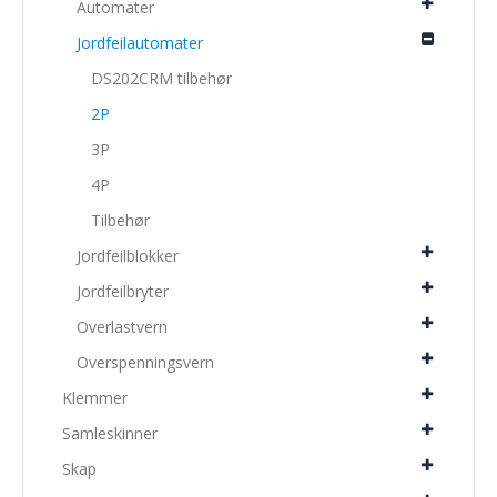
Automater
Jordfeilautomater
DS202CRM tilbehør
2P
3P
4P
Tilbehør
Jordfeilblokker
Jordfeilbryter
Overlastvern
Overspenningsvern
Klemmer
Samleskinner
Skap