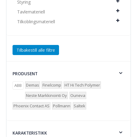
Styring
Tavlemateriell
Tilkoblingsmateriell
Tilbakestill alle filtre
PRODUSENT
Demas
Finelcomp
HT Hi Tech Polymer
ABB
Neste Markkinointi Oy
Ouneva
Phoenix Contact AS
Pollmann
Saltek
KARAKTERISTIKK