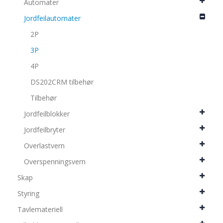
Automater
Jordfeilautomater
2P
3P
4P
DS202CRM tilbehør
Tilbehør
Jordfeilblokker
Jordfeilbryter
Overlastvern
Overspenningsvern
Skap
Styring
Tavlemateriell