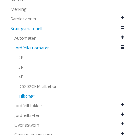
Merking
Samleskinner
Sikringsmateriell
Automater
Jordfeilautomater
2P
3P
4P
DS202CRM tilbehør
Tilbehør
Jordfeilblokker
Jordfeilbryter
Overlastvern
Overspenningsvern