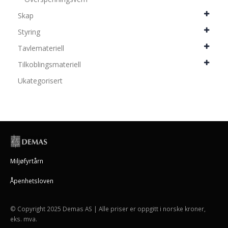
Skap
Styring
Tavlemateriell
Tilkoblingsmateriell
Ukategorisert
Miljøfyrtårn
Åpenhetsloven
© Copyright 2025 Demas AS | Alle priser er oppgitt i norske kroner,
eks. mva.