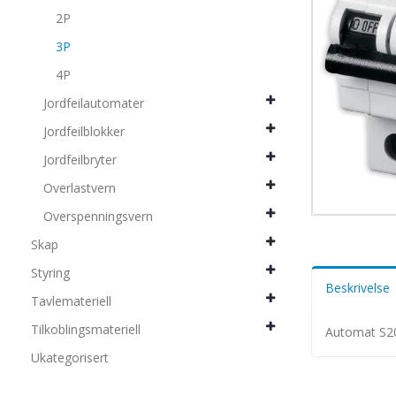
2P
3P
4P
Jordfeilautomater
Jordfeilblokker
Jordfeilbryter
Overlastvern
Overspenningsvern
Skap
Styring
Beskrivelse
Tavlemateriell
Tilkoblingsmateriell
Automat S2
Ukategorisert