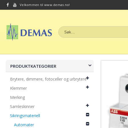
Velkommen til www.demas.no!
PRODUKTKATEGORIER
Brytere, dimmere, fotoceller og urbrytere
Klemmer
Merking
Samleskinner
Sikringsmateriell
Automater