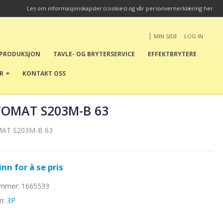
Les om informasjonskapsler (cookies) og vår personvernerklæring her
|
MIN SIDE
LOG IN
EPRODUKSJON
TAVLE- OG BRYTERSERVICE
EFFEKTBRYTERE
ER
KONTAKT OSS
OMAT S203M-B 63
AT S203M-B 63
nn for å se pris
ummer:
1665533
ri:
3P