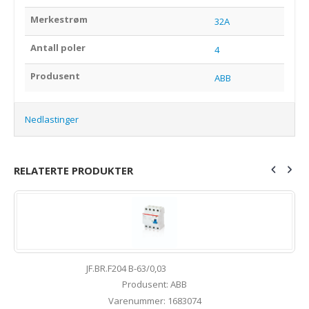
Merkestrøm
32A
Antall poler
4
Produsent
ABB
Nedlastinger
RELATERTE PRODUKTER
JF.BR.F204 B-63/0,03
Produsent: ABB
Varenummer: 1683074