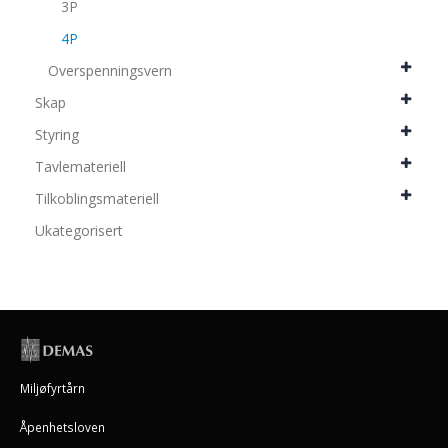
3P
4P
Overspenningsvern
Skap
Styring
Tavlemateriell
Tilkoblingsmateriell
Ukategorisert
Miljøfyrtårn
Åpenhetsloven