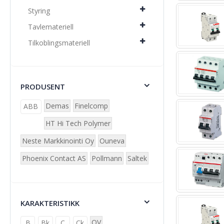
Styring
Tavlemateriell
Tilkoblingsmateriell
PRODUSENT
Demas
Finelcomp
ABB
HT Hi Tech Polymer
Neste Markkinointi Oy
Ouneva
Phoenix Contact AS
Pollmann
Saltek
KARAKTERISTIKK
OV
B
Bk
C
Ck