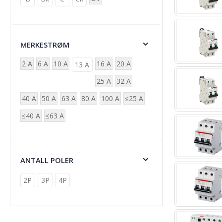
MERKESTRØM
2 A
6 A
10 A
16 A
20 A
13 A
25 A
32 A
40 A
50 A
63 A
80 A
100 A
≤25 A
≤40 A
≤63 A
ANTALL POLER
2P
3P
4P