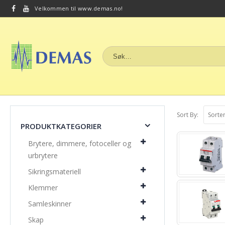
Velkommen til www.demas.no!
Sort By:
PRODUKTKATEGORIER
Brytere, dimmere, fotoceller og
urbrytere
Sikringsmateriell
Klemmer
Samleskinner
Skap