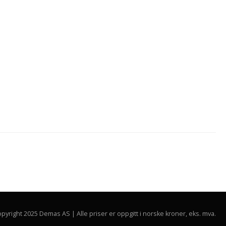
pyright 2025 Demas AS | Alle priser er oppgitt i norske kroner, eks. mva.