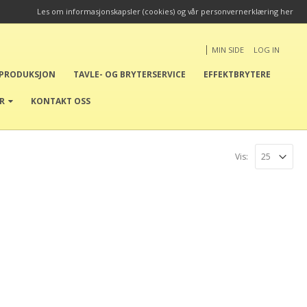
Les om informasjonskapsler (cookies) og vår personvernerklæring her
|
MIN SIDE
LOG IN
EPRODUKSJON
TAVLE- OG BRYTERSERVICE
EFFEKTBRYTERE
ER
KONTAKT OSS
Vis: