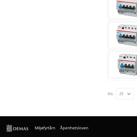
Vis:
Miljøfyrtårn
Åpenhetsloven