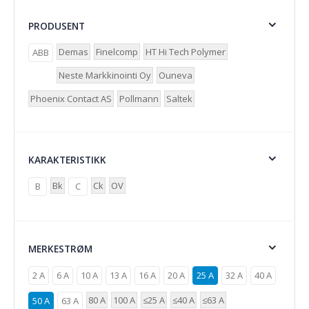
PRODUSENT
Demas
Finelcomp
HT Hi Tech Polymer
ABB
Neste Markkinointi Oy
Ouneva
Phoenix Contact AS
Pollmann
Saltek
KARAKTERISTIKK
Bk
Ck
OV
B
C
MERKESTRØM
2 A
6 A
10 A
13 A
16 A
20 A
25 A
32 A
40 A
80 A
100 A
≤25 A
≤40 A
≤63 A
50 A
63 A