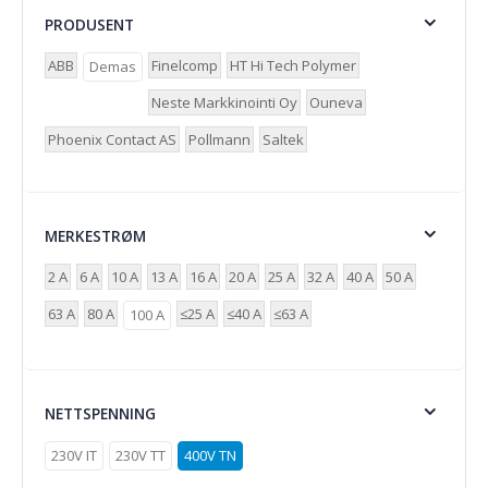
PRODUSENT
ABB
Finelcomp
HT Hi Tech Polymer
Demas
Neste Markkinointi Oy
Ouneva
Phoenix Contact AS
Pollmann
Saltek
MERKESTRØM
2 A
6 A
10 A
13 A
16 A
20 A
25 A
32 A
40 A
50 A
63 A
80 A
≤25 A
≤40 A
≤63 A
100 A
NETTSPENNING
230V IT
230V TT
400V TN