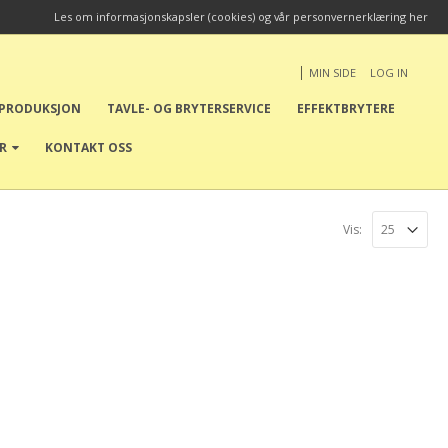
Les om informasjonskapsler (cookies) og vår personvernerklæring her
|
MIN SIDE
LOG IN
EPRODUKSJON
TAVLE- OG BRYTERSERVICE
EFFEKTBRYTERE
ER
KONTAKT OSS
Vis: