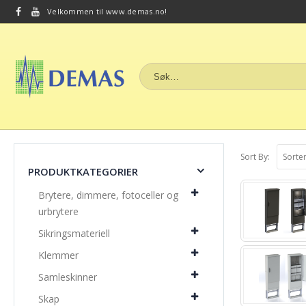
Velkommen til www.demas.no!
Sort By:
PRODUKTKATEGORIER
Brytere, dimmere, fotoceller og
urbrytere
Sikringsmateriell
Klemmer
Samleskinner
Skap