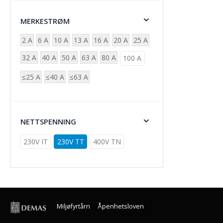
MERKESTRØM
2 A
6 A
10 A
13 A
16 A
20 A
25 A
32 A
40 A
50 A
63 A
80 A
100 A
≤25 A
≤40 A
≤63 A
NETTSPENNING
230V IT
230V TT
400V TN
Miljøfyrtårn
Åpenhetsloven