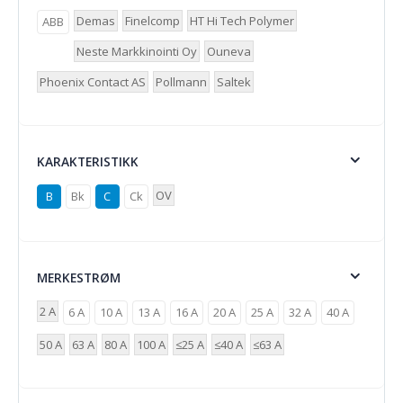
Demas
Finelcomp
HT Hi Tech Polymer
ABB
Neste Markkinointi Oy
Ouneva
Phoenix Contact AS
Pollmann
Saltek
KARAKTERISTIKK
OV
B
Bk
C
Ck
MERKESTRØM
2 A
6 A
10 A
13 A
16 A
20 A
25 A
32 A
40 A
50 A
63 A
80 A
100 A
≤25 A
≤40 A
≤63 A