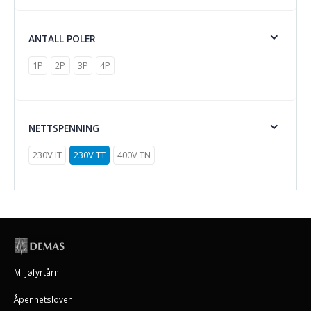
ANTALL POLER
1P
2P
3P
4P
NETTSPENNING
230V IT
230V TT
400V TN
Miljøfyrtårn
Åpenhetsloven