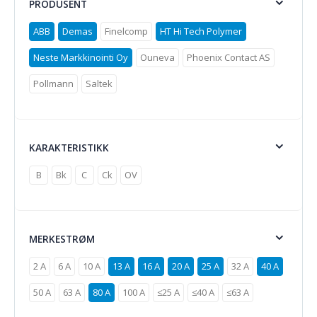
PRODUSENT
ABB
Demas
Finelcomp
HT Hi Tech Polymer
Neste Markkinointi Oy
Ouneva
Phoenix Contact AS
Pollmann
Saltek
KARAKTERISTIKK
B
Bk
C
Ck
OV
MERKESTRØM
2 A
6 A
10 A
13 A
16 A
20 A
25 A
32 A
40 A
50 A
63 A
80 A
100 A
≤25 A
≤40 A
≤63 A