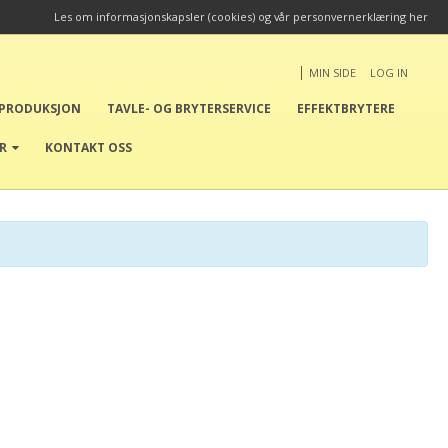
Les om informasjonskapsler (cookies) og vår personvernerklæring her
|
MIN SIDE
LOG IN
EPRODUKSJON
TAVLE- OG BRYTERSERVICE
EFFEKTBRYTERE
ER
KONTAKT OSS