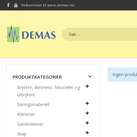
Velkommen til www.demas.no!
Ingen produk
PRODUKTKATEGORIER
Brytere, dimmere, fotoceller og
urbrytere
Sikringsmateriell
Klemmer
Samleskinner
Skap