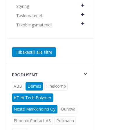
Styring
Tavlemateriell
Tilkoblingsmateriell
Tilbakestill alle filtre
PRODUSENT
ABB
Demas
Finelcomp
HT Hi Tech Polymer
Neste Markkinointi Oy
Ouneva
Phoenix Contact AS
Pollmann