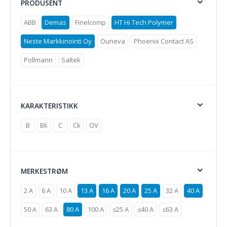
PRODUSENT
ABB
Demas
Finelcomp
HT Hi Tech Polymer
Neste Markkinointi Oy
Ouneva
Phoenix Contact AS
Pollmann
Saltek
KARAKTERISTIKK
B
Bk
C
Ck
OV
MERKESTRØM
2 A
6 A
10 A
13 A
16 A
20 A
25 A
32 A
40 A
50 A
63 A
80 A
100 A
≤25 A
≤40 A
≤63 A