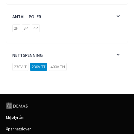
ANTALL POLER
2P
3P
4P
NETTSPENNING
230V IT
230V TT
400V TN
Miljøfyrtårn
Åpenhetsloven