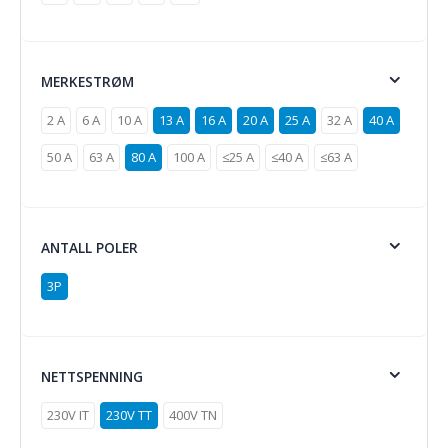
MERKESTRØM
2 A
6 A
10 A
13 A
16 A
20 A
25 A
32 A
40 A
50 A
63 A
80 A
100 A
≤25 A
≤40 A
≤63 A
ANTALL POLER
3P
NETTSPENNING
230V IT
230V TT
400V TN