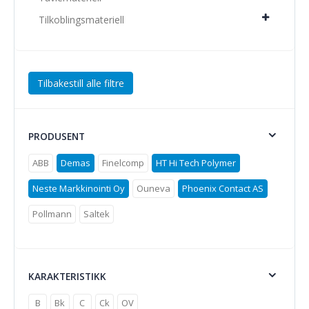
Tilkoblingsmateriell
Tilbakestill alle filtre
PRODUSENT
ABB
Demas
Finelcomp
HT Hi Tech Polymer
Neste Markkinointi Oy
Ouneva
Phoenix Contact AS
Pollmann
Saltek
KARAKTERISTIKK
B
Bk
C
Ck
OV